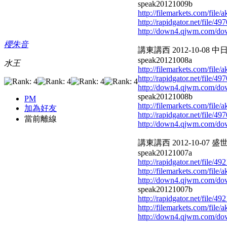
speak20121009b
http://filemarkets.com/file
http://rapidgator.net/file/
http://down4.qjwm.com/d
櫻朱音
講東講西 2012-10-08 中
speak20121008a
水王
http://filemarkets.com/file
http://rapidgator.net/file/
http://down4.qjwm.com/d
speak20121008b
PM
http://filemarkets.com/file
加為好友
http://rapidgator.net/file/
當前離線
http://down4.qjwm.com/d
講東講西 2012-10-07 盛世 
speak20121007a
http://rapidgator.net/file/
http://filemarkets.com/file
http://down4.qjwm.com/d
speak20121007b
http://rapidgator.net/file/
http://filemarkets.com/file
http://down4.qjwm.com/d