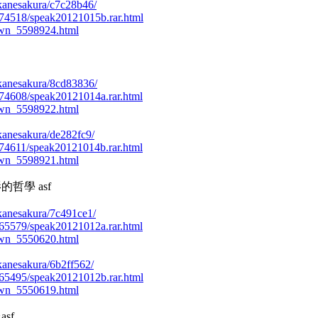
/akanesakura/c7c28b46/
51274518/speak20121015b.rar.html
own_5598924.html
/akanesakura/8cd83836/
51274608/speak20121014a.rar.html
own_5598922.html
/akanesakura/de282fc9/
51274611/speak20121014b.rar.html
own_5598921.html
影的哲學 asf
/akanesakura/7c491ce1/
50265579/speak20121012a.rar.html
own_5550620.html
akanesakura/6b2ff562/
50265495/speak20121012b.rar.html
own_5550619.html
asf