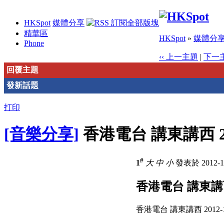
HKSpot
媒體分享
精華區
HKSpot
»
媒體分
Phone
‹‹ 上一主題
|
下一主
回覆主題
發新話題
打印
[音樂分享]
香港電台 講東講西 2012
#
1
大
中
小
發表於 2012-10
香港電台 講東講西 20
香港電台 講東講西 2012-10-