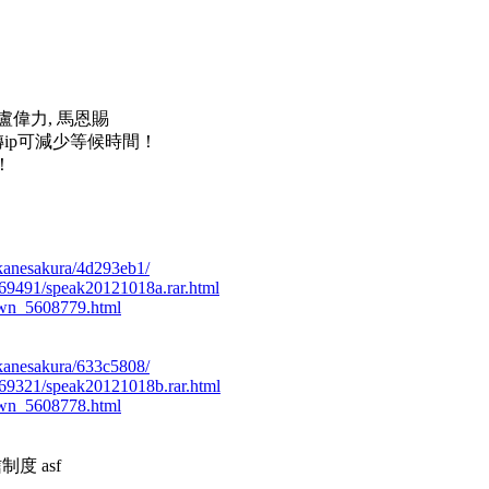
盧偉力, 馬恩賜
ip可減少等候時間！
e！
/akanesakura/4d293eb1/
51469491/speak20121018a.rar.html
own_5608779.html
/akanesakura/633c5808/
51469321/speak20121018b.rar.html
own_5608778.html
制度 asf