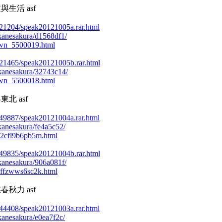
文與生活 asf
49221204/speak20121005a.rar.html
/akanesakura/d1568df1/
own_5500019.html
49221465/speak20121005b.rar.html
/akanesakura/32743c14/
own_5500018.html
東北 asf
48449887/speak20121004a.rar.html
akanesakura/fe4a5c52/
u2cfl9b6pb5m.html
48449835/speak20121004b.rar.html
/akanesakura/906a081f/
vffzwws6sc2k.html
媒春秋力 asf
48144408/speak20121003a.rar.html
akanesakura/e0ea7f2c/