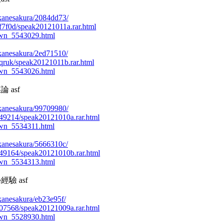
/akanesakura/2084dd73/
9kf7f0d/speak20121011a.rar.html
own_5543029.html
/akanesakura/2ed71510/
1jiqruk/speak20121011b.rar.html
own_5543026.html
論 asf
/akanesakura/99709980/
49849214/speak20121010a.rar.html
wn_5534311.html
/akanesakura/5666310c/
49849164/speak20121010b.rar.html
own_5534313.html
經驗 asf
/akanesakura/eb23e95f/
49707568/speak20121009a.rar.html
own_5528930.html