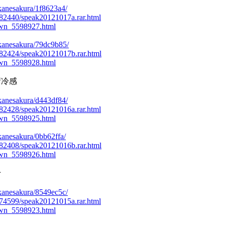
/akanesakura/1f8623a4/
51282440/speak20121017a.rar.html
own_5598927.html
/akanesakura/79dc9b85/
51282424/speak20121017b.rar.html
own_5598928.html
藝術冷感
/akanesakura/d443df84/
51282428/speak20121016a.rar.html
own_5598925.html
akanesakura/0bb62ffa/
51282408/speak20121016b.rar.html
own_5598926.html
十
/akanesakura/8549ec5c/
51274599/speak20121015a.rar.html
own_5598923.html