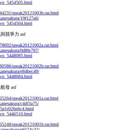
own_5454505.html
48144231/speak20121003b.rar.html
/akanesakura/19f127a6/
own_5454504.html
識與競爭力 asf
47978692/speak20121002a.rar.html
/akanesakura/0d8fe797/
own_5448085.html
47980586/speak20121002b.rar.html
/akanesakura/e84bec49/
own_5448084.html
航母 asf
47965264/speak20121001a.rar.html
/akanesakura/c4df3a75/
k5p1r026n6c4.html
own_5446510.html
47965248/speak20121001b.rar.html
/akanesakura/e6574c32/