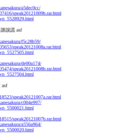
/akanesakura/a5dec0cc/
49707416/speak20121009b.rar.html
own_5528929.html
日誰說謊 asf
/akanesakura/f5c28b59/
49705653/speak20121008a.rar.html
own_5527505.html
/akanesakura/de00a174/
49705474/speak20121008b.rar.html
own_5527504.html
asf
49218523/speak20121007a.rar.html
/akanesakura/c004e997/
own_5500021.html
49218515/speak20121007b.rar.html
/akanesakura/a556a964/
own_5500020.html