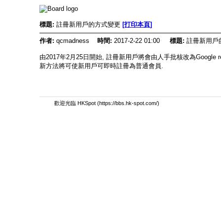
標題:
註冊新用戶的方式變更
[打印本頁]
作者:
qcmadness
時間:
2017-2-22 01:00
標題:
註冊新用戶
由2017年2月25日開始, 註冊新用戶將會由人手批核改為Google re
新方法將可使新用戶可即時註冊為普通會員.
歡迎光臨 HKSpot (https://bbs.hk-spot.com/)