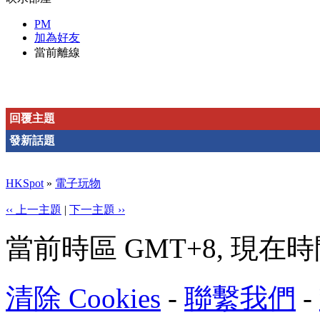
PM
加為好友
當前離線
回覆主題
發新話題
HKSpot
»
電子玩物
‹‹ 上一主題
|
下一主題 ››
當前時區 GMT+8, 現在時間是 
清除 Cookies
-
聯繫我們
-