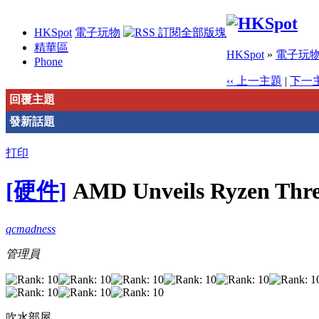
HKSpot
電子玩物
精華區
HKSpot
»
電子玩
Phone
‹‹ 上一主題
|
下一主
回覆主題
發新話題
打印
[硬件]
AMD Unveils Ryzen Thre
qcmadness
管理員
吹水部屋