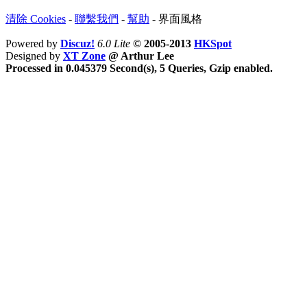
清除 Cookies
-
聯繫我們
-
幫助
-
界面風格
Powered by
Discuz!
6.0 Lite
© 2005-2013
HKSpot
Designed by
XT Zone
@ Arthur Lee
Processed in 0.045379 Second(s), 5 Queries, Gzip enabled.