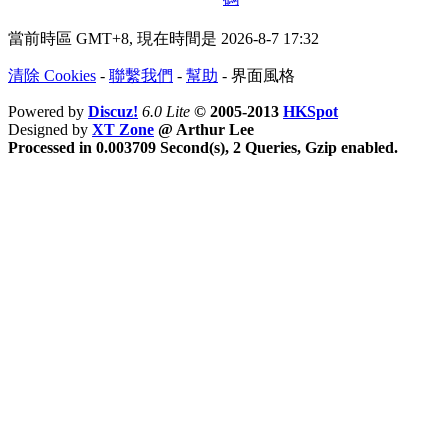
當前時區 GMT+8, 現在時間是 2026-8-7 17:32
清除 Cookies
-
聯繫我們
-
幫助
-
界面風格
Powered by
Discuz!
6.0 Lite
© 2005-2013
HKSpot
Designed by
XT Zone
@ Arthur Lee
Processed in 0.003709 Second(s), 2 Queries, Gzip enabled.