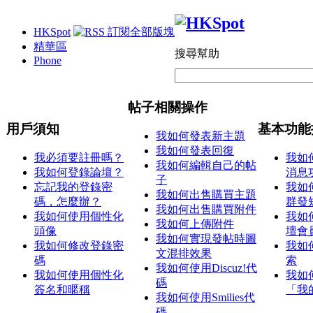
HKSpot
精華區
搜尋幫助
Phone
帖子相關操作
用戶須知
基本功能
我如何發表新主題
我如何發表回復
我必須要註冊嗎？
我如
我如何編輯自己的帖
我如何登錄論壇？
消息
子
忘記我的登錄密
我如
我如何出售購買主題
碼，怎麼辦？
群發
我如何出售購買附件
我如何使用個性化
我如
我如何上傳附件
頭像
壇會
我如何實現發帖時圖
我如何修改登錄密
我如
文混排效果
碼
索
我如何使用Discuz!代
我如何使用個性化
我如
碼
簽名和暱稱
「我
我如何使用Smilies代
碼