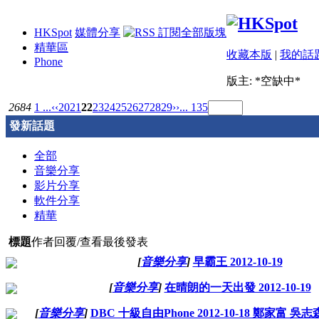
HKSpot
媒體分享
精華區
收藏本版
|
我的話
Phone
版主: *空缺中*
2684
1 ...
‹‹
20
21
22
23
24
25
26
27
28
29
››
... 135
發新話題
全部
音樂分享
影片分享
軟件分享
精華
標題
作者
回覆/查看
最後發表
[
音樂分享
]
早霸王 2012-10-19
[
音樂分享
]
在晴朗的一天出發 2012-10-19
[
音樂分享
]
DBC 十級自由Phone 2012-10-18 鄭家富 吳志