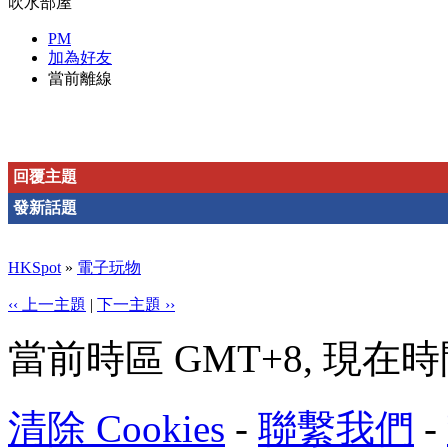
吹水部屋
PM
加為好友
當前離線
回覆主題
發新話題
HKSpot
»
電子玩物
‹‹ 上一主題
|
下一主題 ››
當前時區 GMT+8, 現在時間是 
清除 Cookies
-
聯繫我們
-