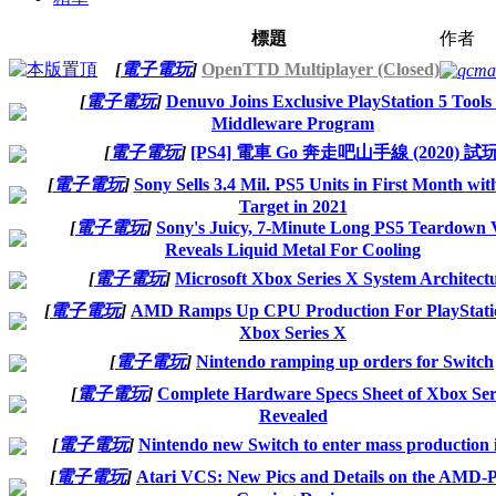
標題
作者
[
電子電玩
]
OpenTTD Multiplayer (Closed)
qcma
[
電子電玩
]
Denuvo Joins Exclusive PlayStation 5 Tools
Middleware Program
[
電子電玩
]
[PS4] 電車 Go 奔走吧山手線 (2020) 試
[
電子電玩
]
Sony Sells 3.4 Mil. PS5 Units in First Month wit
Target in 2021
[
電子電玩
]
Sony's Juicy, 7-Minute Long PS5 Teardown 
Reveals Liquid Metal For Cooling
[
電子電玩
]
Microsoft Xbox Series X System Architect
[
電子電玩
]
AMD Ramps Up CPU Production For PlayStati
Xbox Series X
[
電子電玩
]
Nintendo ramping up orders for Switch
[
電子電玩
]
Complete Hardware Specs Sheet of Xbox Ser
Revealed
[
電子電玩
]
Nintendo new Switch to enter mass production
[
電子電玩
]
Atari VCS: New Pics and Details on the AMD-