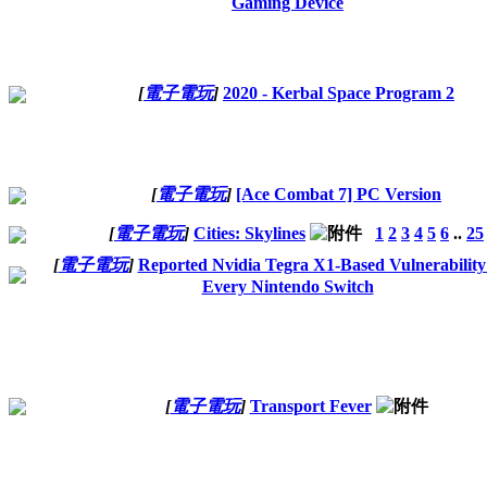
Gaming Device
[
電子電玩
]
2020 - Kerbal Space Program 2
[
電子電玩
]
[Ace Combat 7] PC Version
[
電子電玩
]
Cities: Skylines
1
2
3
4
5
6
..
25
[
電子電玩
]
Reported Nvidia Tegra X1-Based Vulnerability 
Every Nintendo Switch
[
電子電玩
]
Transport Fever