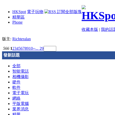
HKSpot
電子玩物
精華區
Phone
收藏本版
|
我的話
版主:
Richteralan
566
1
2
3
4
5
6
7
8
9
10
››
... 29
發新話題
全部
智能電話
相機攝影
硬件
軟件
電子電玩
網絡
平版電腦
業界消息
精華