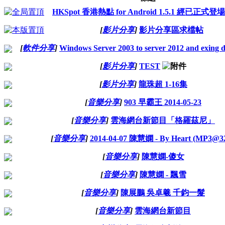
HKSpot 香港熱點 for Android 1.5.1 經已正式登場
[
影片分享
]
影片分享區求檔帖
[
軟件分享
]
Windows Server 2003 to server 2012 and exing 
[
影片分享
]
TEST
[
影片分享
]
龍珠超 1-16集
[
音樂分享
]
903 早霸王 2014-05-23
[
音樂分享
]
雲海網台新節目「格羅茲尼」
[
音樂分享
]
2014-04-07 陳慧嫻 - By Heart (MP3@3
[
音樂分享
]
陳慧嫻-傻女
[
音樂分享
]
陳慧嫻 - 飄雪
[
音樂分享
]
陳展鵬 吳卓羲 千鈞一髮
[
音樂分享
]
雲海網台新節目