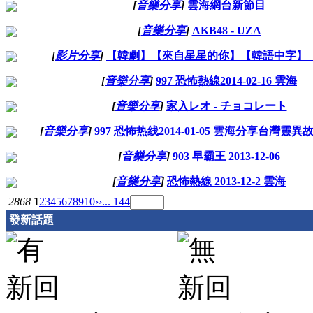
[
音樂分享
]
雲海網台新節目
[
音樂分享
]
AKB48 - UZA
[
影片分享
]
【韓劇】【來自星星的你】【韓語中字】
[
音樂分享
]
997 恐怖熱線2014-02-16 雲海
[
音樂分享
]
家入レオ - チョコレート
[
音樂分享
]
997 恐怖热线2014-01-05 雲海分享台灣靈
[
音樂分享
]
903 早霸王 2013-12-06
[
音樂分享
]
恐怖熱線 2013-12-2 雲海
2868
1
2
3
4
5
6
7
8
9
10
››
... 144
發新話題