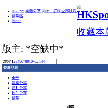
HKSpot
媒體分享
精華區
Phone
收藏本
版主: *空缺中*
2868
1
2
3
4
5
6
7
8
9
10
››
... 144
發新話題
全部
音樂分享
影片分享
軟件分享
精華
標題