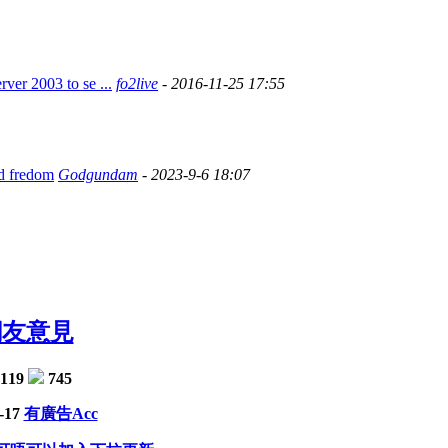
ver 2003 to se ...
fo2live
- 2016-11-25 17:55
d fredom
Godgundam
- 2023-9-6 18:07
網友意見
119
745
-17
有廣告Acc