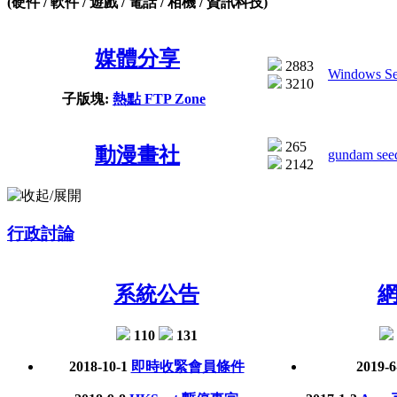
(硬件 / 軟件 / 遊戲 / 電話 / 相機 / 資訊科技)
媒體分享
2883
Windows Ser
3210
子版塊:
熱點 FTP Zone
265
動漫畫社
gundam see
2142
行政討論
系統公告
110
131
2018-10-1
即時收緊會員條件
2019-6