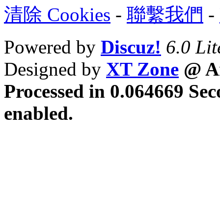
清除 Cookies
-
聯繫我們
-
Powered by
Discuz!
6.0 Lit
Designed by
XT Zone
@ Ar
Processed in 0.064669 Sec
enabled.